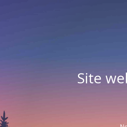
Site we
No