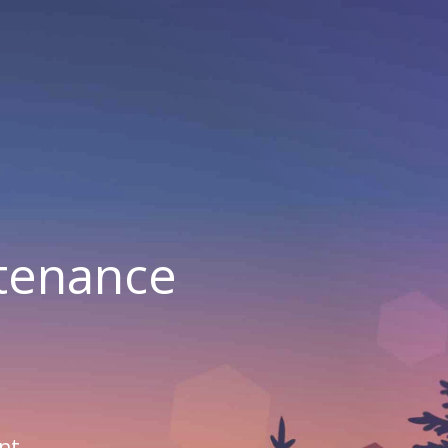
ntenance
nt.