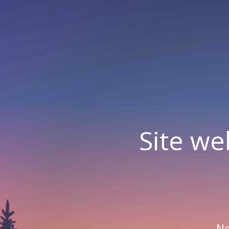
Site we
No