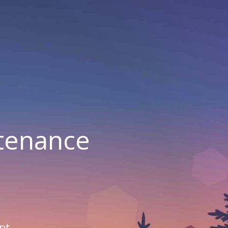
ntenance
nt.