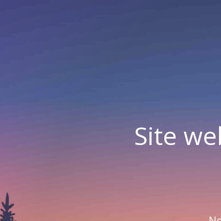
Site we
No