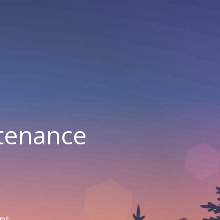
ntenance
nt.