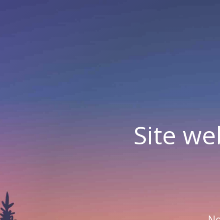
Site we
No