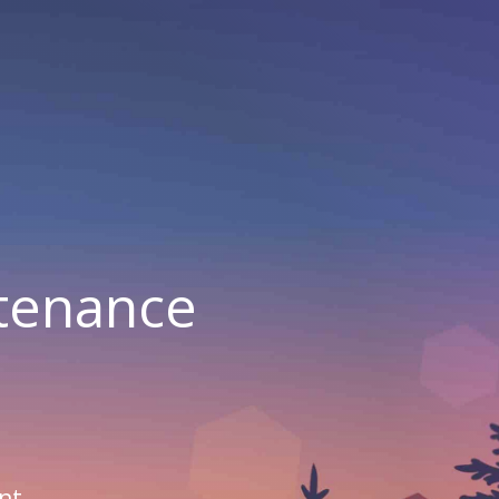
ntenance
nt.