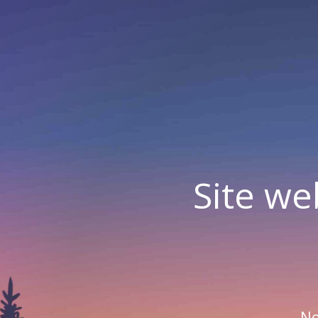
Site we
No