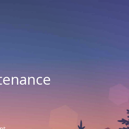
ntenance
nt.