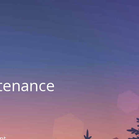
ntenance
nt.