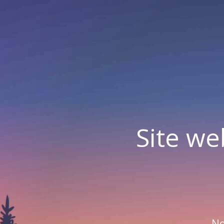
Site we
No