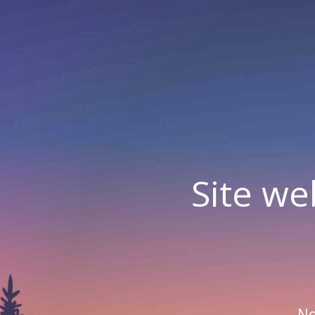
Site we
No