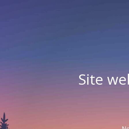
Site we
No