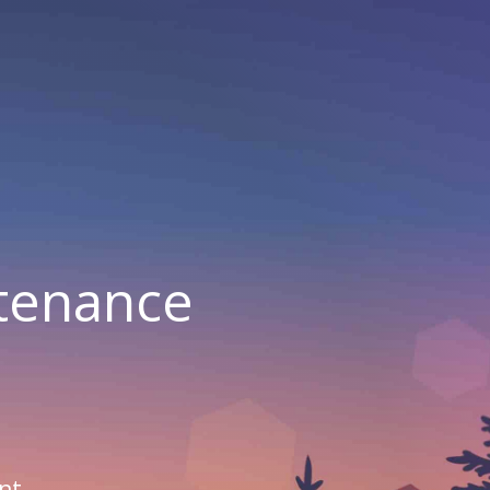
ntenance
nt.