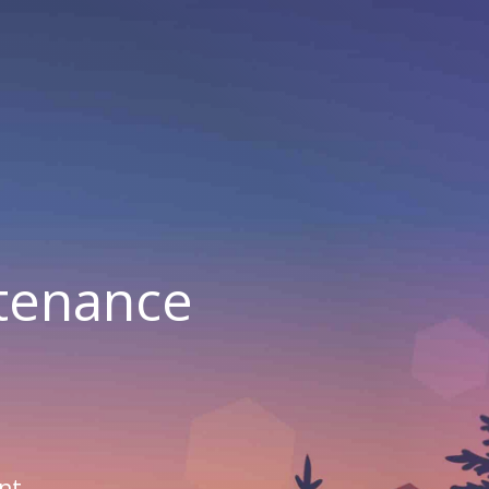
ntenance
nt.