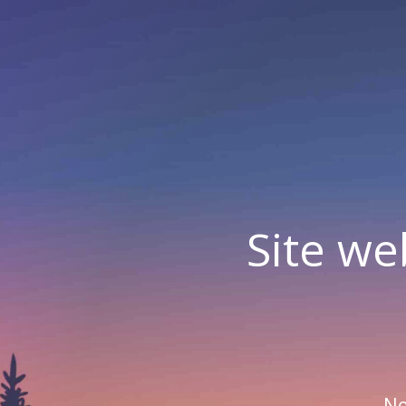
Site we
No