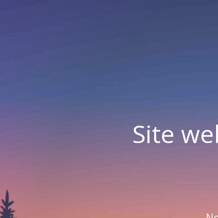
Site we
No