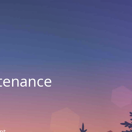
ntenance
nt.