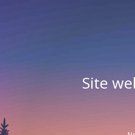
Site we
No