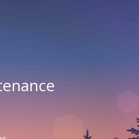
ntenance
nt.