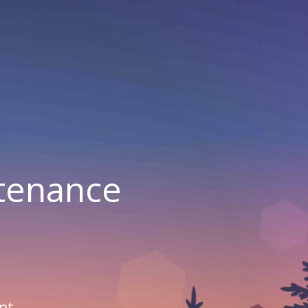
ntenance
nt.