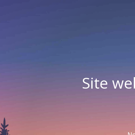
Site we
No