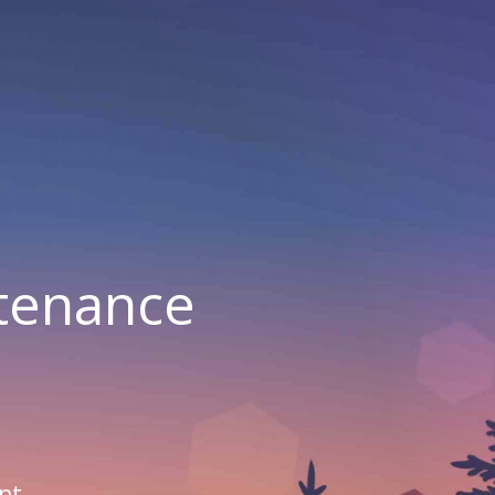
ntenance
nt.