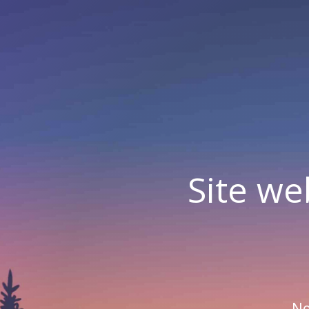
Site we
No