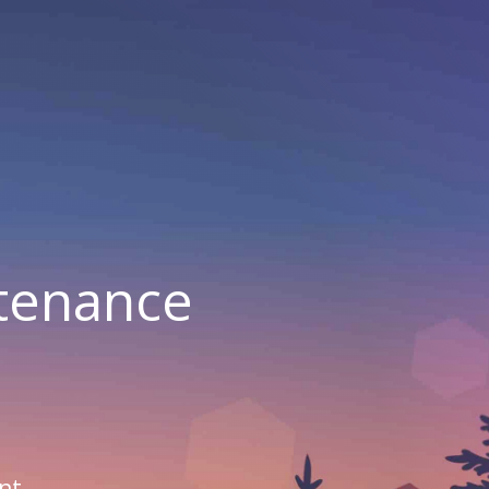
ntenance
nt.