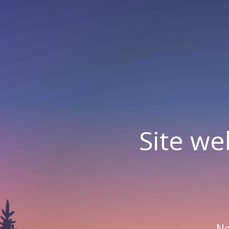
Site we
No