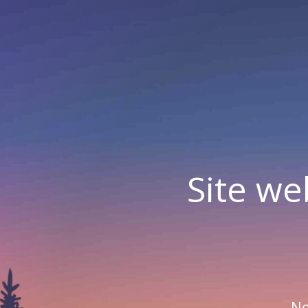
Site we
No