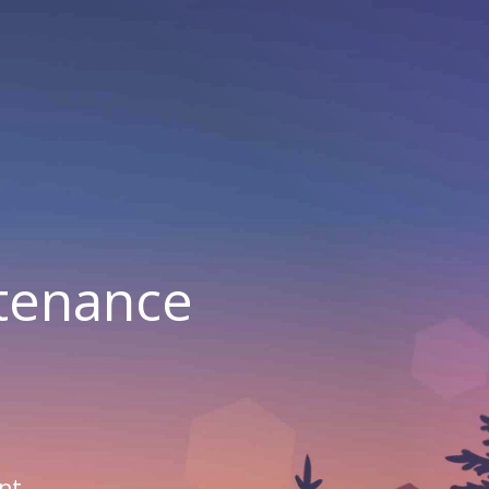
ntenance
nt.