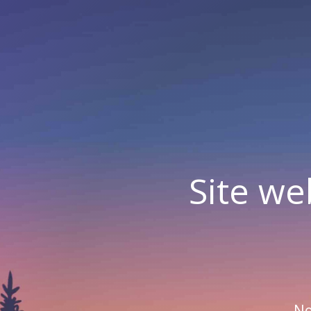
Site we
No