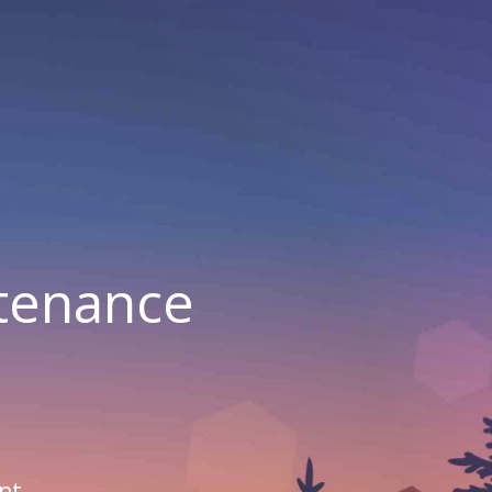
ntenance
nt.