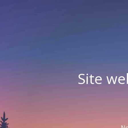
Site we
No