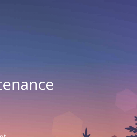
ntenance
nt.