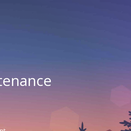
ntenance
nt.