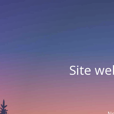
Site we
No