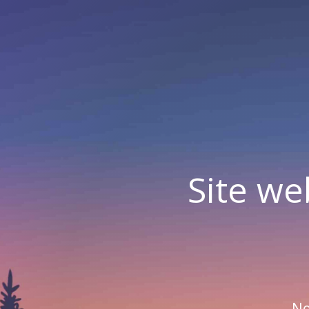
Site we
No