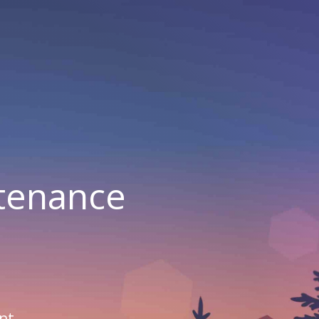
ntenance
nt.