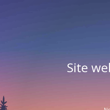
Site we
No