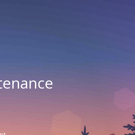
ntenance
nt.