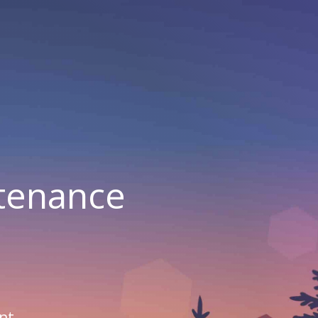
ntenance
nt.