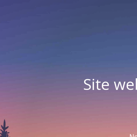
Site we
No