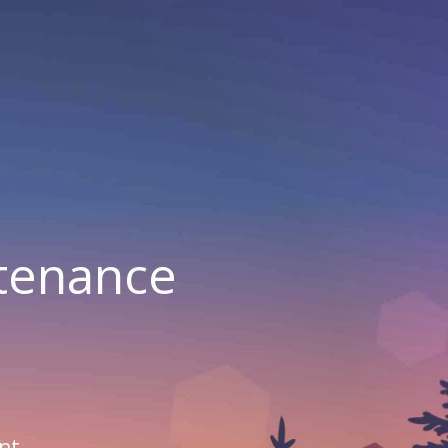
ntenance
nt.