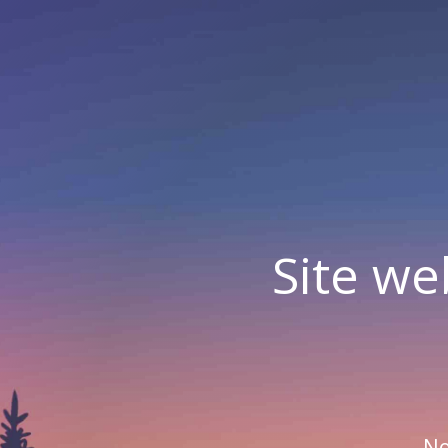
Site we
No