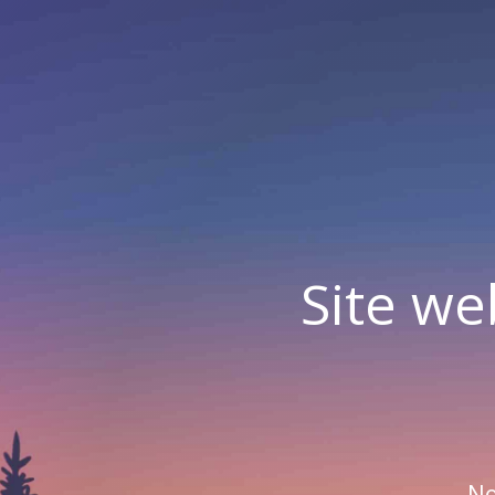
Site we
No