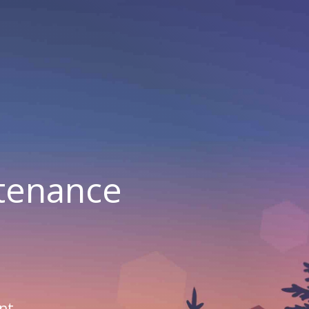
ntenance
nt.