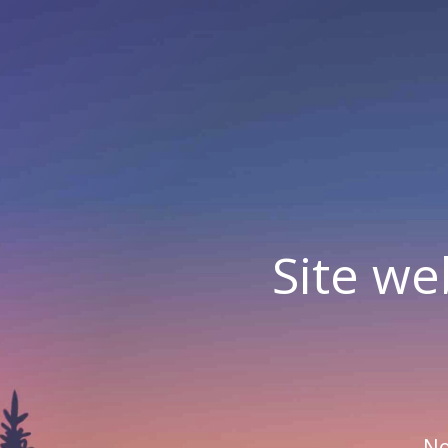
Site we
No