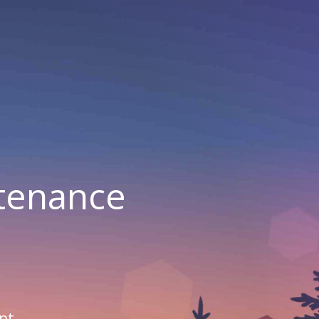
ntenance
nt.