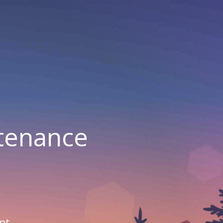
ntenance
nt.