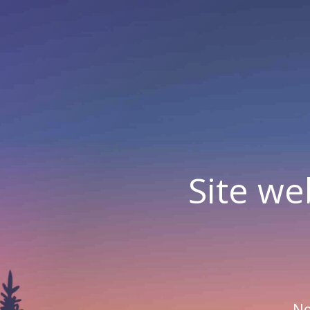
Site we
No