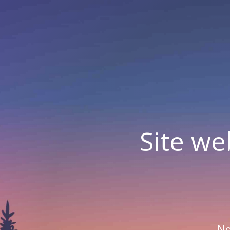
Site we
No