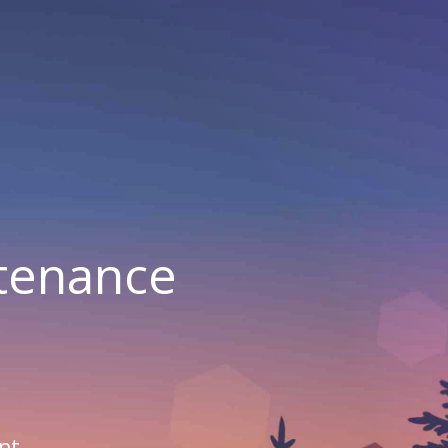
ntenance
nt.