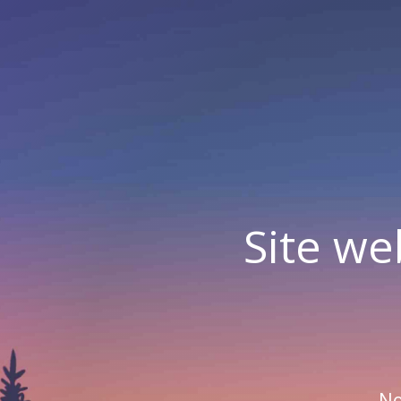
Site we
No