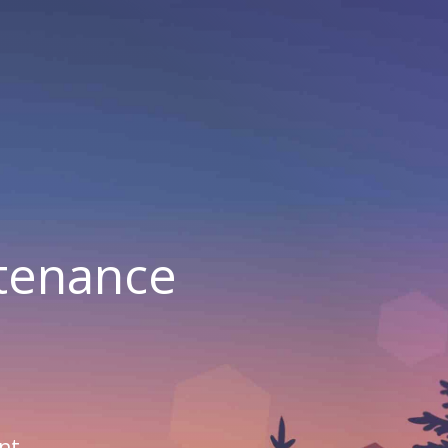
ntenance
nt.