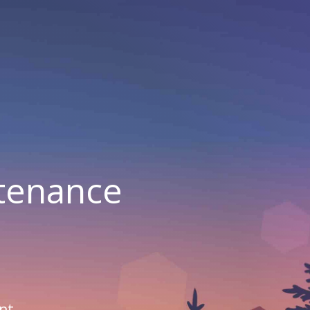
ntenance
nt.