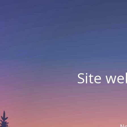
Site we
No