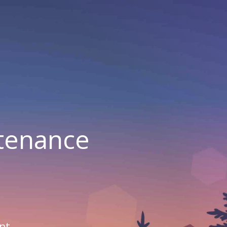
ntenance
nt.