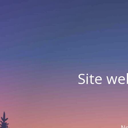
Site we
No