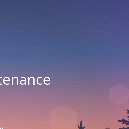
ntenance
nt.