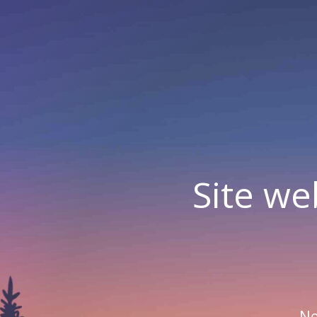
Site we
No