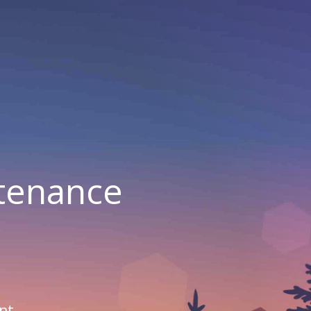
ntenance
nt.