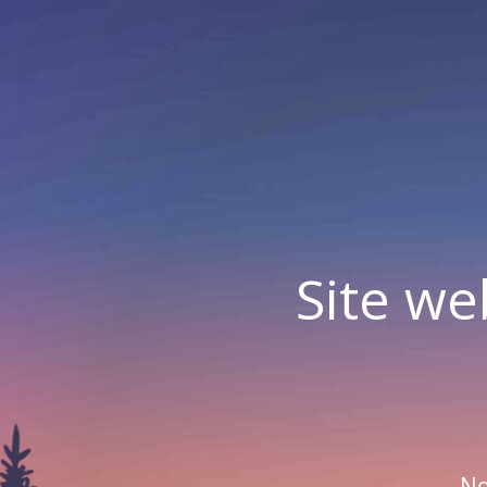
Site we
No