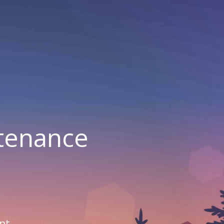
ntenance
nt.