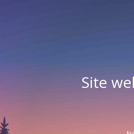
Site we
No