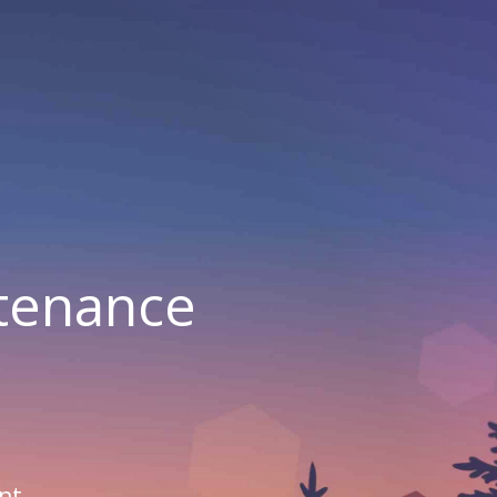
ntenance
nt.