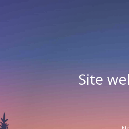
Site we
No