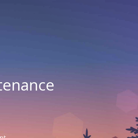
ntenance
nt.