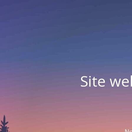
Site we
No