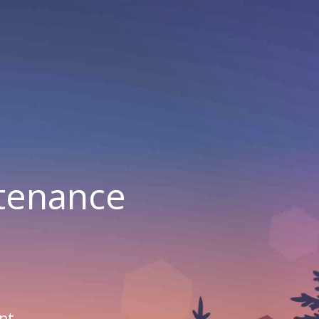
ntenance
nt.