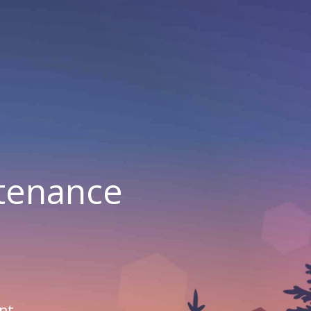
ntenance
nt.