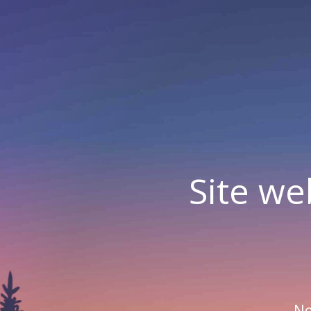
Site we
No