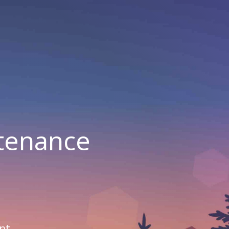
ntenance
nt.