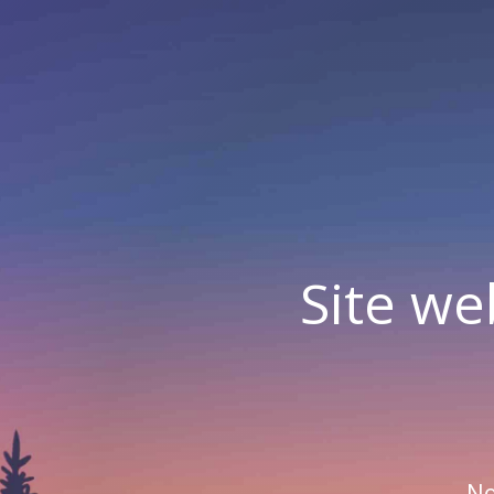
Site we
No