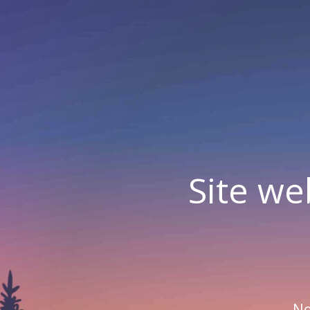
Site we
No