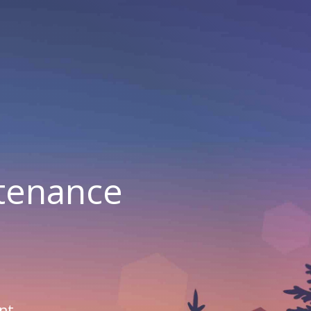
ntenance
nt.