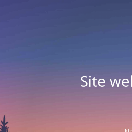
Site we
No