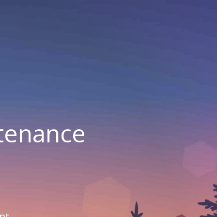
ntenance
nt.