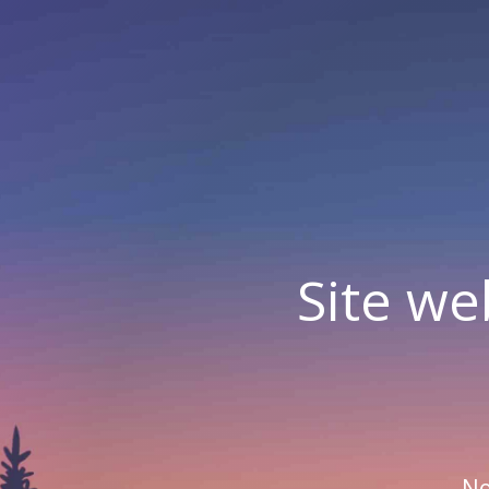
Site we
No