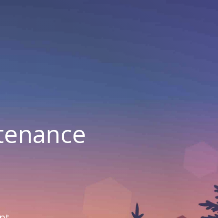
ntenance
nt.