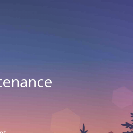
ntenance
nt.