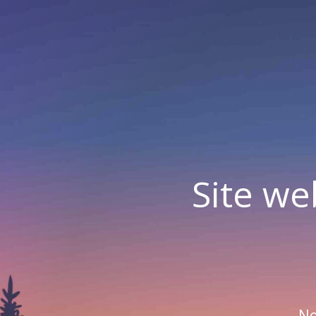
Site we
No