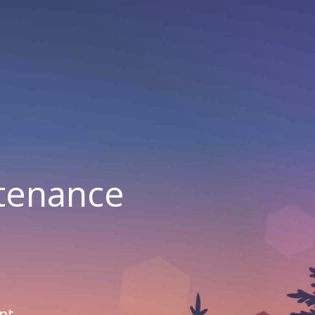
ntenance
nt.