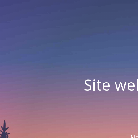
Site we
No