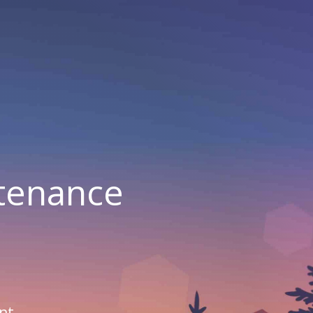
ntenance
nt.