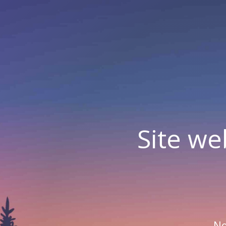
Site we
No