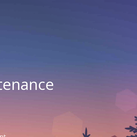
ntenance
nt.