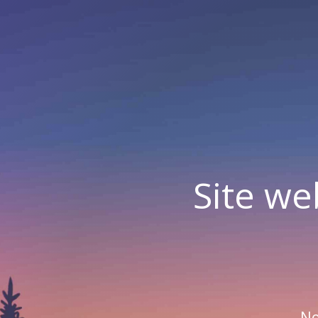
Site we
No