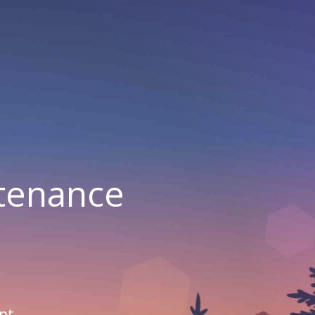
ntenance
nt.