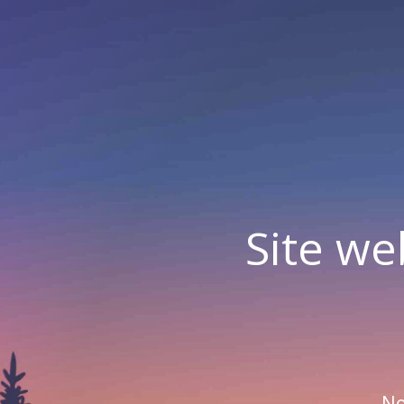
Site we
No