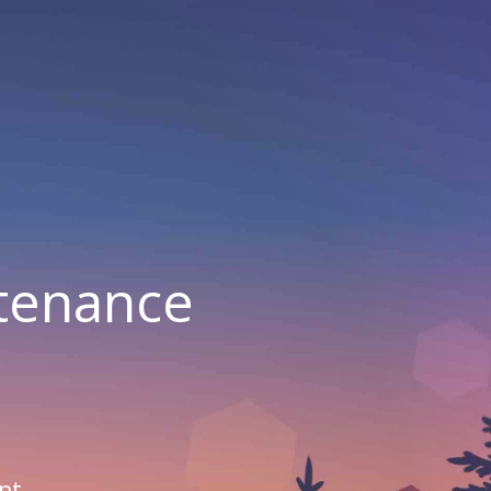
ntenance
nt.