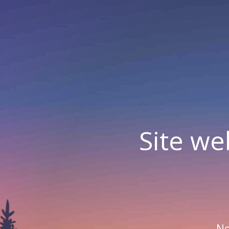
Site we
No