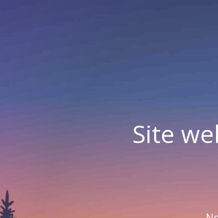
Site we
No