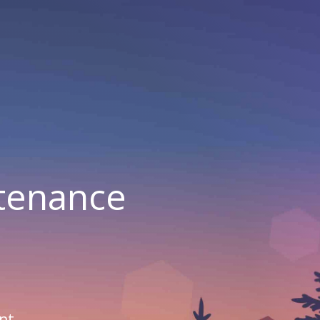
ntenance
nt.