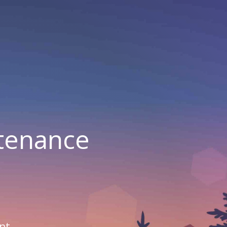
ntenance
nt.