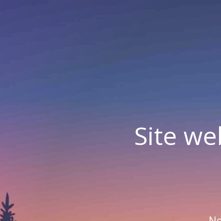
Site we
No