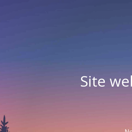
Site we
No