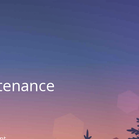
ntenance
nt.