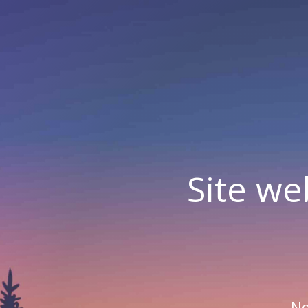
Site we
No