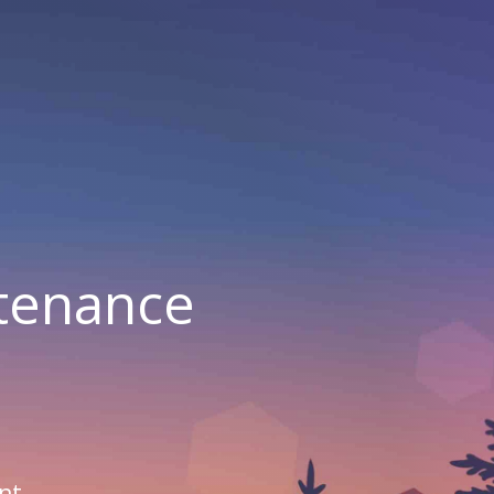
ntenance
nt.